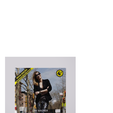
digitais
Consulte a versão digital dos
guias. Fazendo o download no
celular ou tablet, é superfácil e
prático para consultar antes e
durante a viagem.